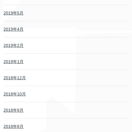
2019年5月
2019年4月
2019年2月
2019年1月
2018年12月
2018年10月
2018年9月
2018年8月