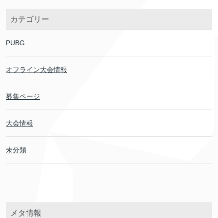
カテゴリー
PUBG
オフライン大会情報
募集ページ
大会情報
未分類
メタ情報