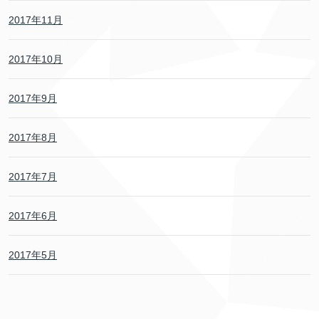
2017年11月
2017年10月
2017年9月
2017年8月
2017年7月
2017年6月
2017年5月