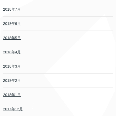
2018年7月
2018年6月
2018年5月
2018年4月
2018年3月
2018年2月
2018年1月
2017年12月