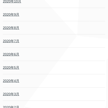
2020年10月
2020年9月
2020年8月
2020年7月
2020年6月
2020年5月
2020年4月
2020年3月
2020年2月