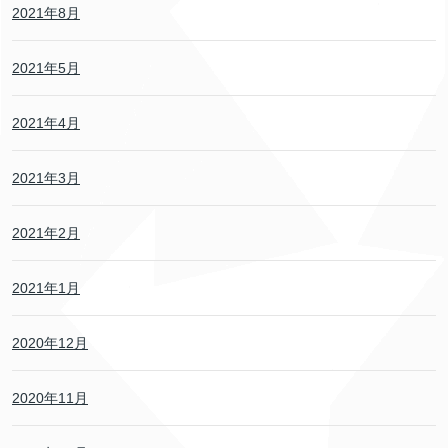
2021年8月
2021年5月
2021年4月
2021年3月
2021年2月
2021年1月
2020年12月
2020年11月